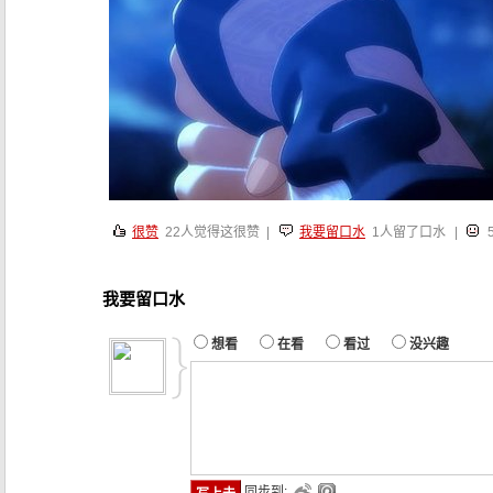
很赞
22
人觉得这很赞 |
我要留口水
1人留了口水
|
我要留口水
想看
在看
看过
没兴趣
同步到: