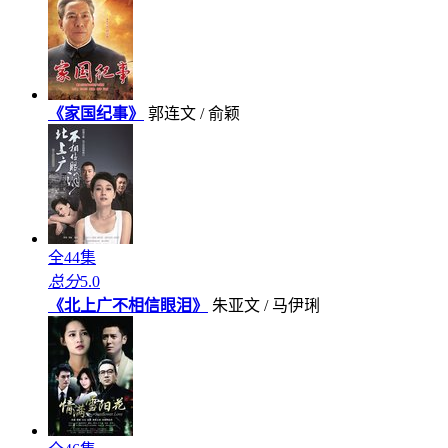
《家国纪事》
郭连文 / 俞颖
全44集
总分
5.0
《北上广不相信眼泪》
朱亚文 / 马伊琍