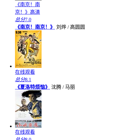
《南京！南
京！》高清
总分
7.0
《南京！南京！》
刘烨 / 高圆圆
在线观看
总分
8.1
《夏洛特烦恼》
沈腾 / 马丽
在线观看
总分
8.0