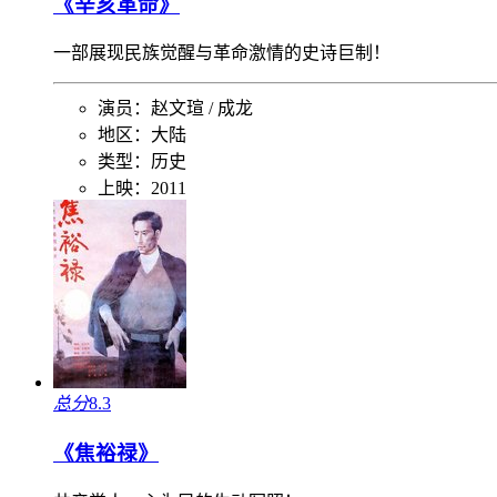
《辛亥革命》
一部展现民族觉醒与革命激情的史诗巨制！
演员：
赵文瑄 / 成龙
地区：
大陆
类型：
历史
上映：
2011
总分
8.3
《焦裕禄》