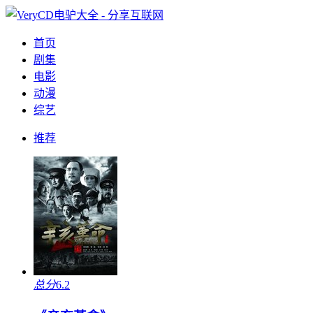
首页
剧集
电影
动漫
综艺
推荐
总分
6.2