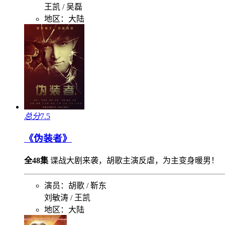
王凯 / 吴磊
地区：
大陆
总分
7.5
《伪装者》
全48集
谍战大剧来袭，胡歌主演反虐，为主变身暖男！
演员：
胡歌 / 靳东
刘敏涛 / 王凯
地区：
大陆