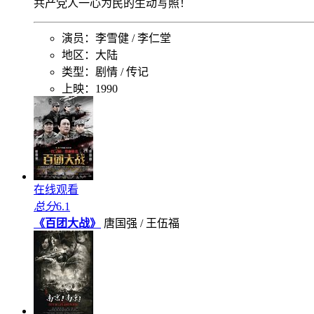
共产党人一心为民的生动写照！
演员：
李雪健 / 李仁堂
地区：
大陆
类型：
剧情 / 传记
上映：
1990
在线观看
总分
6.1
《百团大战》
唐国强 / 王伍福