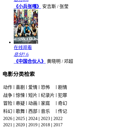
《小兵张嘎》
安吉斯 / 张莹
在线观看
总分
7.6
《中国合伙人》
黄晓明 / 邓超
电影分类检索
|
|
|
|
动作
喜剧
爱情
恐怖
剧情
|
|
|
|
战争
惊悚
短片
纪录片
犯罪
|
|
|
|
冒险
悬疑
动画
家庭
奇幻
|
|
|
|
科幻
歌舞
西部
音乐
传记
2026
|
2025
|
2024
|
2023
|
2022
2021
|
2020
|
2019
|
2018
|
2017