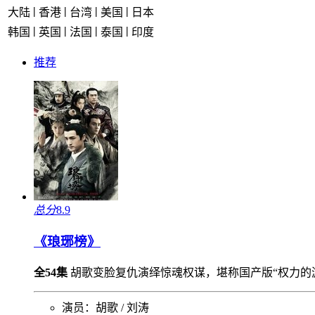
|
|
|
|
大陆
香港
台湾
美国
日本
|
|
|
|
韩国
英国
法国
泰国
印度
推荐
总分
8.9
《琅琊榜》
全54集
胡歌变脸复仇演绎惊魂权谋，堪称国产版“权力的
演员：
胡歌 / 刘涛