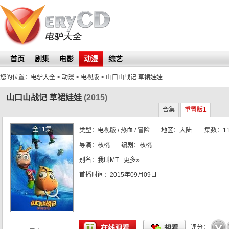
首页
剧集
电影
动漫
综艺
您的位置：
电驴大全
> 动漫 > 电视版 >
山口山战记 草裙娃娃
山口山战记 草裙娃娃
(2015)
合集
重置版1
全11集
类型：
电视版
/ 热血 / 冒险
地区：
大陆
集数：
1
导演：
核桃
编剧：
核桃
别名：
我叫MT
更多»
动画制作：
首播时间：
七彩映画 / 光线影业 / 上海聚游
2015年09月09日
☆
☆
☆
☆
☆
在线观看
想看
评分：