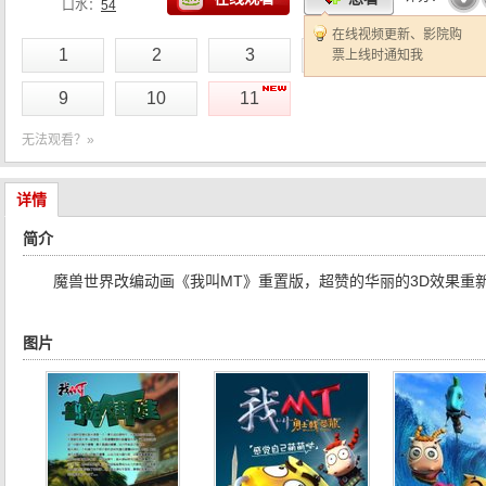
口水：
54
在线视频更新、影院购
1
2
3
4
5
票上线时通知我
9
10
11
无法观看？»
详情
简介
魔兽世界改编动画《我叫MT》重置版，超赞的华丽的3D效果重
图片