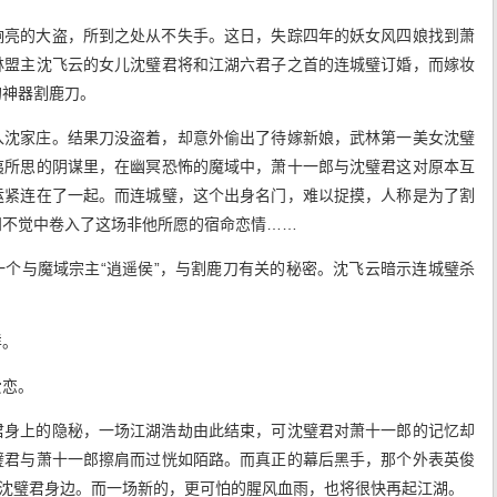
响亮的大盗，所到之处从不失手。这日，失踪四年的妖女风四娘找到萧
林盟主沈飞云的女儿沈璧君将和江湖六君子之首的连城璧订婚，而嫁妆
的神器割鹿刀。
入沈家庄。结果刀没盗着，却意外偷出了待嫁新娘，武林第一美女沈璧
夷所思的阴谋里，在幽冥恐怖的魔域中，萧十一郎与沈璧君这对原本互
运紧连在了一起。而连城璧，这个出身名门，难以捉摸，人称是为了割
知不觉中卷入了这场非他所愿的宿命恋情……
个与魔域宗主“逍遥侯”，与割鹿刀有关的秘密。沈飞云暗示连城璧杀
样。
爱恋。
君身上的隐秘，一场江湖浩劫由此结束，可沈璧君对萧十一郎的记忆却
璧君与萧十一郎擦肩而过恍如陌路。而真正的幕后黑手，那个外表英俊
在沈璧君身边。而一场新的，更可怕的腥风血雨，也将很快再起江湖。