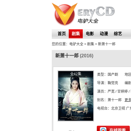
首页
剧集
电影
动漫
综艺
您的位置：
电驴大全
> 剧集 >
新萧十一郎
新萧十一郎
(2016)
全42集
类型：
国产剧
地
导演：
鞠觉亮
编
演员：
严宽 / 甘婷婷 /
别名：
萧十一郎
更多
电视台：
北京卫视 广
在线观看