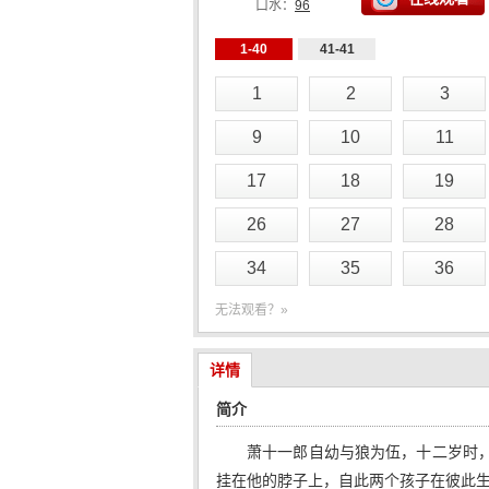
口水：
96
1-40
41-41
1
2
3
9
10
11
17
18
19
26
27
28
34
35
36
无法观看？»
详情
简介
萧十一郎自幼与狼为伍，十二岁时
挂在他的脖子上，自此两个孩子在彼此