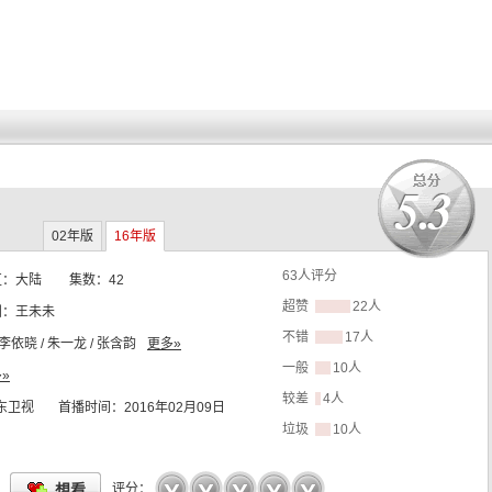
5.3
02年版
16年版
63
人评分
区：
大陆
集数：
42
超赞
22人
剧：
王未未
不错
17人
 李依晓 / 朱一龙 / 张含韵
更多»
一般
10人
»
较差
4人
东卫视
首播时间：
2016年02月09日
垃圾
10人
☆
☆
☆
☆
☆
想看
评分：