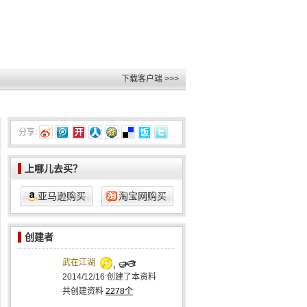
下载客户端 >>>
分享:
上哪儿去买？
亚马逊购买
淘宝网购买
创建者
武在江湖
2014/12/16
创建了本资料
共创建资料
2278个