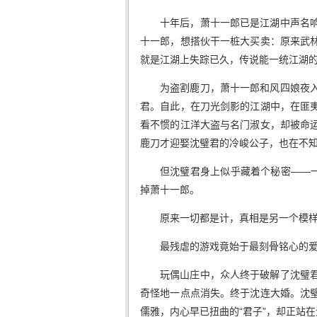
十年后，萧十一郎已是江湖中声名
十一郎，想搭伙干一桩大买卖：原来武
就是江湖上失踪已久，传说能一统江湖
为盗割鹿刀，萧十一郎和风四娘夜
君。自此，在刀光剑影的江湖中，在匪
看不惯的江洋大盗与名门淑女，却被命
鹿刀才迎娶沈璧君的冷峻公子，也在不
但沈璧君身上似乎藏着个秘密——一
掉萧十一郎。
原来一切都是计，真相是另一个模
最残虐的游戏竟始于最刻骨铭心的
玩偶山庄中，众人终于破解了沈璧
奇怪地一点点消失。终于沈连大婚。沈
儒雅，内心早已扭曲的“君子”，却正站