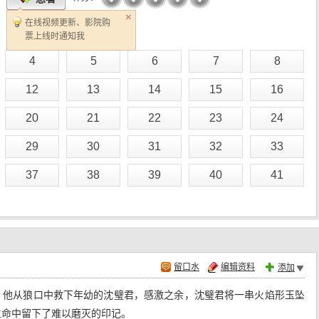
在线视频更新、影院购
票上线时通知我
4
5
6
7
8
12
13
14
15
16
20
21
22
23
24
29
30
31
32
33
37
38
39
40
41
留口水
编辑资料
添加
，他从狼口中救下年幼的沈璧君，感激之余，沈璧君将一串火焰形玉坠
生命中留下了难以磨灭的印记。