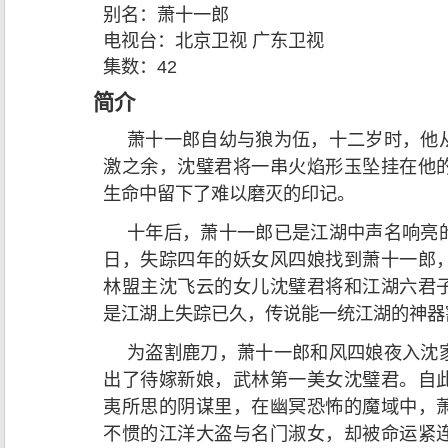
别名：
萧十一郎
电视台：
北京卫视 广东卫视
集数：
42
简介
萧十一郎自幼与狼为伍，十二岁时，他
激之余，沈璧君将一串火焰形玉坠挂在他
生命中留下了难以磨灭的印记。
十年后，萧十一郎已是江湖中声名响亮
日，失踪四年的妖女风四娘找到萧十一郎
林盟主沈飞云的女儿沈璧君将和江湖六君
是江湖上失踪已久，传说能一统江湖的神器
为盗割鹿刀，萧十一郎和风四娘夜入沈
出了待嫁新娘，武林第一美女沈璧君。自
夷所思的阴谋里，在幽冥恐怖的魔域中，
不惯的江洋大盗与名门淑女，却被命运紧