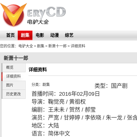
首页
剧集
电影
动漫
综艺
您的位置：
电驴大全
> 剧集 >
新萧十一郎
> 详细资料
新萧十一郎
概览
详细资料
详细资料
分类：
剧集
类型：
国产剧
图片
首播时间：
2016年02月09日
历史更改
导演：
鞠觉亮 / 黄祖权
编剧：
王未未 / 贺然 / 郝莹
演员：
严宽 / 甘婷婷 / 李依晓 / 朱一龙 / 张
地区：
大陆
语言：
简体中文