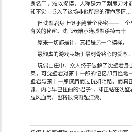
身名门，难以捉摸，人称是为了割鹿刀才
知不觉中卷入了这场非他所愿的宿命恋情…
但沈璧君身上似乎藏着个秘密——一个与
有关的秘密。沈飞云暗示连城璧杀掉萧十一
原来一切都是计，真相是另一个模样。
最残虐的游戏竟始于最刻骨铭心的爱恋
玩偶山庄中，众人终于破解了沈璧君身
束，可沈璧君对萧十一郎的记忆却奇怪地
璧君与萧十一郎擦肩而过恍如陌路。而真
雅，内心早已扭曲的“君子”，却正站在沈
腥风血雨，也将很快再起江湖。