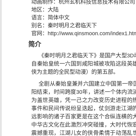
动画制作：
杭州玄机科技信息技术有限公司
地区：
大陆
语言：
简体中文
别名：
秦时明月之君临天下
官网：
http://www.qinsmoon.com/index1.ht
简介
《秦时明月之君临天下》是国产大型3D
自秦始皇统一六国到咸阳城被攻陷这段英
侠为主题的全民型动漫）的第五部。
全剧从秦始皇兼并六国建立中国第一帝
阳结束，时间跨度30年，讲述一个体内流
为盖世英雄，凭一己之力改变历史进程的
事件和民间传说纷呈迭起，仗剑游走江湖
远影响的诸子百家更是在这个合纵连横的
中华古文化在此激烈冲突碰撞，大时代恢
震撼重现，江湖儿女的侠骨柔情于动荡乱