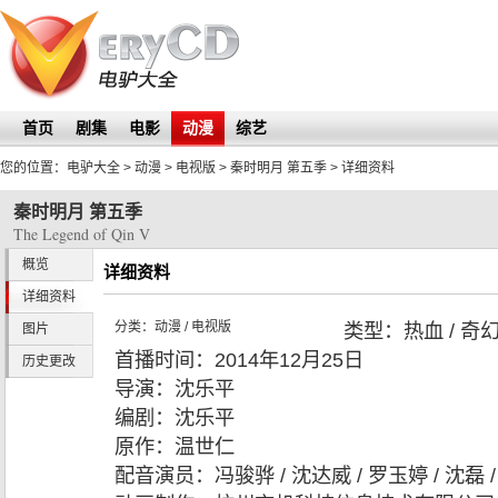
首页
剧集
电影
动漫
综艺
您的位置：
电驴大全
> 动漫 > 电视版 >
秦时明月 第五季
> 详细资料
秦时明月 第五季
The Legend of Qin V
概览
详细资料
详细资料
分类：
动漫
/
电视版
类型：
热血 / 奇幻
图片
首播时间：
2014年12月25日
历史更改
导演：
沈乐平
编剧：
沈乐平
原作：
温世仁
配音演员：
冯骏骅 / 沈达威 / 罗玉婷 / 沈磊 