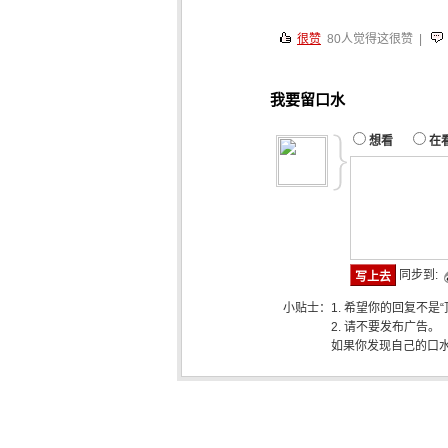
很赞
80
人觉得这很赞 |
我要留口水
想看
在
同步到:
小贴士：
1. 希望你的回复不是
2. 请不要发布广告。
如果你发现自己的口