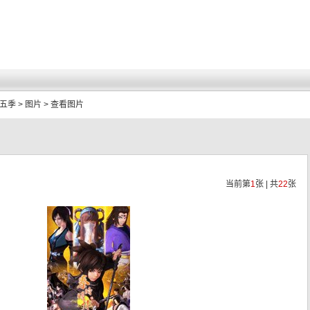
第五季
>
图片
> 查看图片
当前第
1
张 | 共
22
张