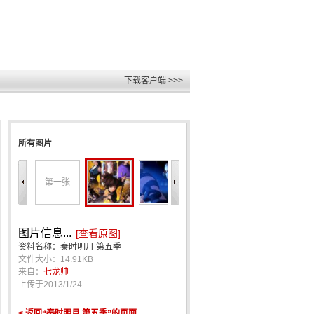
下载客户端 >>>
所有图片
第一张
图片信息...
[查看原图]
资料名称：秦时明月 第五季
文件大小：14.91KB
来自：
七龙帅
上传于
2013/1/24
< 返回“秦时明月 第五季”的页面