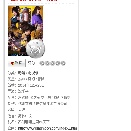
7.8
想看
☆
☆
☆
☆
☆
评分：
分类：
动漫
/
电视版
类型：
热血 / 奇幻 / 冒险
首播：
2014年12月25日
导演：
沈乐平
配音：
冯骏骅 沈达威 罗玉婷 沈磊 李敏妍
制作：
杭州玄机科技信息技术有限公司
地区：
大陆
语言：
简体中文
别名：
秦时明月之君临天下
官网：
http://www.qinsmoon.com/index1.html