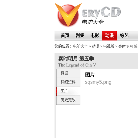
首页
剧集
电影
动漫
综艺
您的位置：
电驴大全
> 动漫 > 电视版 >
秦时明月 
秦时明月 第五季
The Legend of Qin V
概览
图片
sqsmy5.png
详细资料
图片
历史更改