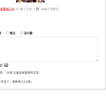
我要留口水
3人留了口水
|
4088人浏览过
看
看过
没兴趣
“顶”、“沙发”之类没有营养的文字。
水不见了，请参考以上2条。