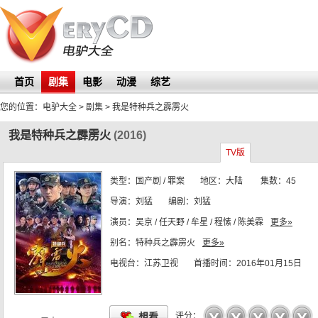
首页
剧集
电影
动漫
综艺
您的位置：
电驴大全
> 剧集 >
我是特种兵之霹雳火
我是特种兵之霹雳火
(2016)
TV版
类型：
国产剧 / 罪案
地区：
大陆
集数：
45
导演：
刘猛
编剧：
刘猛
演员：
吴京 / 任天野 / 牟星 / 程愫 / 陈美霖
更多»
别名：
特种兵之霹雳火
更多»
电视台：
江苏卫视
首播时间：
2016年01月15日
☆
☆
☆
☆
☆
想看
评分：