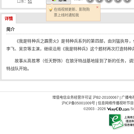
口水：
51
在线视频更新、影院购
票上线时通知我
详情
简介
《我是特种兵之霹雳火》是特种兵系列的第四部，由刘猛执导，
李飞、吴京等主演，继续沿用《我是特种兵》这个题材再次打造特种
故事从高胜寒（任天野饰）在狼牙特战基地接到了新的任务，调到
特战队开始。
增值电信业务经营许可证 沪B2-20100067
|
广播电视
沪ICP备05001009号
|
信息网络传播视听节目许可
©2003 -
2026
So