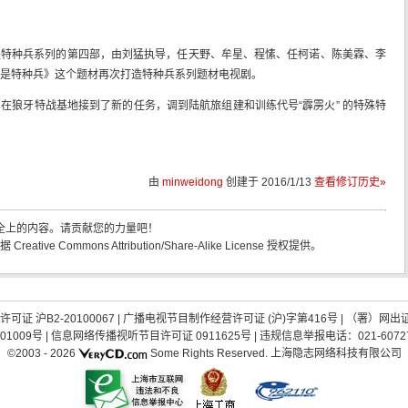
是特种兵系列的第四部，由刘猛执导，任天野、牟星、程愫、任柯诺、陈美霖、李
是特种兵》这个题材再次打造特种兵系列题材电视剧。
在狼牙特战基地接到了新的任务，调到陆航旅组建和训练代号“霹雳火” 的特殊特
由
minweidong
创建于
2016/1/13
查看修订历史»
大全上的内容。请贡献您的力量吧！
ve Commons Attribution/Share-Alike License 授权提供。
证 沪B2-20100067
|
广播电视节目制作经营许可证 (沪)字第416号
| （署）网出
01009号
|
信息网络传播视听节目许可证 0911625号
| 违规信息举报电话：021-60727
©2003 -
2026
Some Rights Reserved.
上海隐志网络科技有限公司