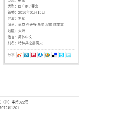
分类：
剧集
类型：
国产剧 / 罪案
首播：
2016年01月15日
导演：
刘猛
演员：
吴京 任天野 牟星 程愫 陈美霖
地区：
大陆
语言：
简体中文
别名：
特种兵之霹雳火
分享:
证（沪）字第022号
072转1201