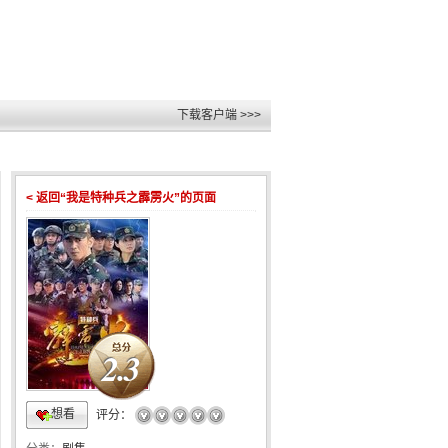
下载客户端 >>>
< 返回“我是特种兵之霹雳火”的页面
2.3
想看
☆
☆
☆
☆
☆
评分：