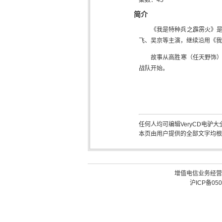
集数：
45
简介
《我是特种兵之霹雳火》
飞、吴京等主演，继续沿用《我
故事从高胜寒（任天野饰）
战队开始。
任何人均可编辑VeryCD电驴
本页由用户提供的全部文字均根据 Creati
增值电信业务经营许可
沪ICP备050