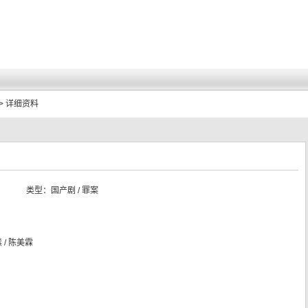
> 详细资料
类型：
国产剧 / 罪案
愫 / 陈美霖