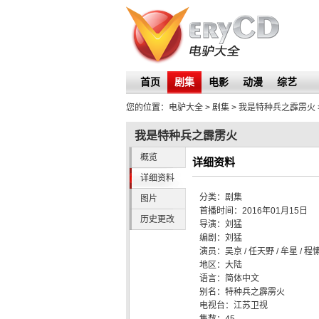
首页
剧集
电影
动漫
综艺
您的位置：
电驴大全
> 剧集 >
我是特种兵之霹雳火
我是特种兵之霹雳火
概览
详细资料
详细资料
分类：
剧集
图片
首播时间：
2016年01月15日
历史更改
导演：
刘猛
编剧：
刘猛
演员：
吴京 / 任天野 / 牟星 / 程
地区：
大陆
语言：
简体中文
别名：
特种兵之霹雳火
电视台：
江苏卫视