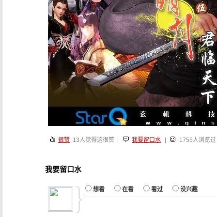
很赞
13
人觉得这很赞 |
我要留口水
|
1755人浏览过
我要留口水
想看
在看
看过
没兴趣