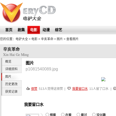
首页
剧集
电影
动漫
综艺
您的位置：
电驴大全
> 电影 >
辛亥革命
>
图片
> 查看图片
辛亥革命
Xin Hai Ge Ming
概览
图片
p1081540089.jpg
详细资料
图片
历史更改
很赞
513
人觉得这很赞 |
我要留口水
11人留了口水
|
获奖记录
我要留口水
想看
在看
看过
没兴趣