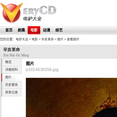
首页
剧集
电影
动漫
综艺
您的位置：
电驴大全
> 电影 >
辛亥革命
>
图片
> 查看图片
辛亥革命
Xin Hai Ge Ming
概览
图片
p1024638358.jpg
详细资料
图片
历史更改
获奖记录