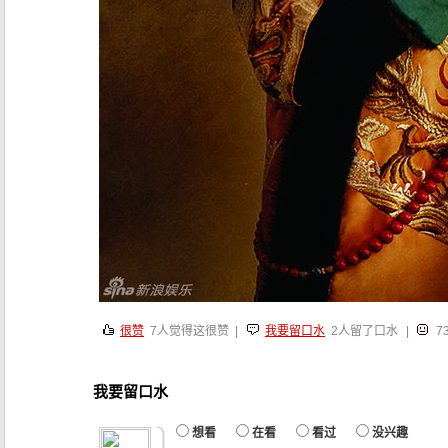
很赞
7
人觉得这很赞 |
我要留口水
2人留了口水
|
7
我要留口水
想看
在看
看过
没兴趣