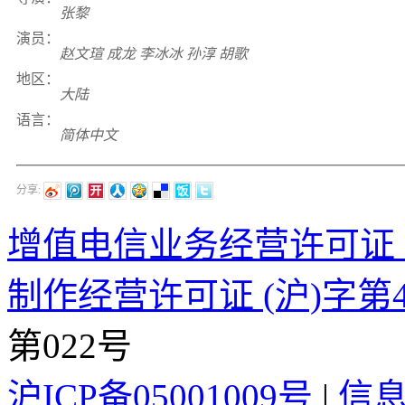
张黎
演员：
赵文瑄 成龙 李冰冰 孙淳 胡歌
地区：
大陆
语言：
简体中文
分享:
增值电信业务经营许可证 沪B2
制作经营许可证 (沪)字第4
第022号
沪ICP备05001009号
|
信