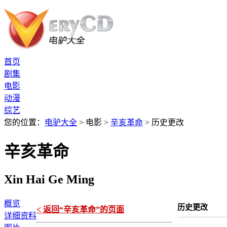
首页
剧集
电影
动漫
综艺
您的位置：
电驴大全
> 电影 >
辛亥革命
> 历史更改
辛亥革命
Xin Hai Ge Ming
概览
历史更改
< 返回“辛亥革命”的页面
详细资料