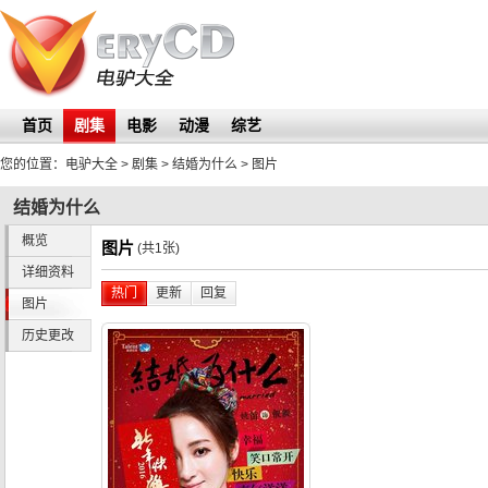
首页
剧集
电影
动漫
综艺
您的位置：
电驴大全
> 剧集 >
结婚为什么
>
图片
结婚为什么
概览
图片
(共1张)
详细资料
热门
更新
回复
图片
历史更改