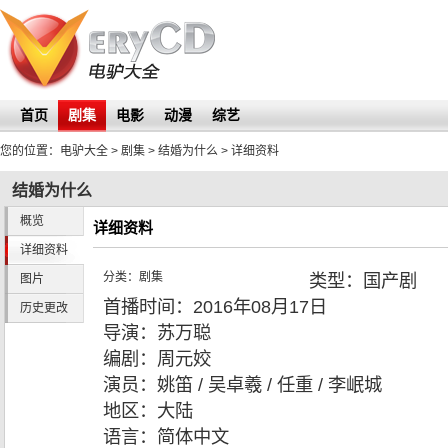
首页
剧集
电影
动漫
综艺
您的位置：
电驴大全
> 剧集 >
结婚为什么
> 详细资料
结婚为什么
概览
详细资料
详细资料
分类：
剧集
类型：
国产剧
图片
首播时间：
2016年08月17日
历史更改
导演：
苏万聪
编剧：
周元姣
演员：
姚笛 / 吴卓羲 / 任重 / 李岷城
地区：
大陆
语言：
简体中文