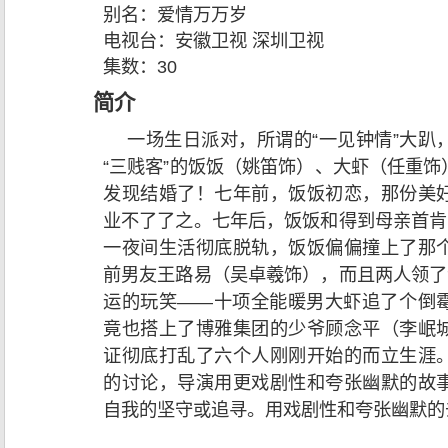
别名：
爱情万万岁
电视台：
安徽卫视 深圳卫视
集数：
30
简介
一场生日派对，所谓的“一见钟情”大趴
“三贱客”的饭饭（姚笛饰）、大虾（任重
发现结婚了！七年前，饭饭初恋，那份美
业不了了之。七年后，饭饭和得到母亲首肯
一夜间生活彻底脱轨，饭饭偏偏撞上了那
前男友王路易（吴卓羲饰），而且两人领了
运的玩笑——十项全能暖男大虾追了个倒
竟也搭上了博雅集团的少爷顾念平（李岷
证彻底打乱了六个人刚刚开始的而立生涯
的讨论，导演用更戏剧性和夸张幽默的故
自我的坚守或追寻。用戏剧性和夸张幽默的