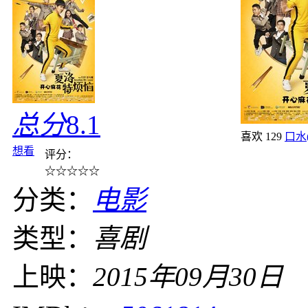
总分
8.1
喜欢
129
口水
想看
评分：
☆
☆
☆
☆
☆
分类：
电影
类型：
喜剧
上映：
2015年09月30日