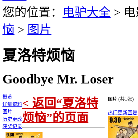
您的位置：
电驴大全
> 电
恼
>
图片
夏洛特烦恼
Goodbye Mr. Loser
概览
< 返回“夏洛特
(共1张)
图片
详细资料
图片
热门
更新
回复
烦恼”的页面
历史更改
获奖记录