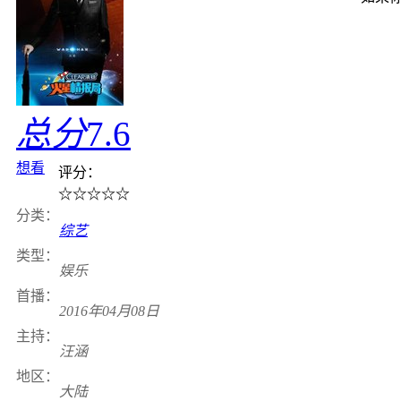
总分
7.6
想看
评分：
☆
☆
☆
☆
☆
分类：
综艺
类型：
娱乐
首播：
2016年04月08日
主持：
汪涵
地区：
大陆