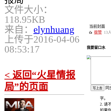
文件大小：
118.95KB
来自：
elynhuang
当前封面
很赞
13
上传于
2016-04-06
08:53:17
我要留口水
< 返回“火星情报
局”的页面
同
字。
2. 
如果