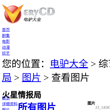
首页
剧集
电影
动漫
综艺
您的位置：
电驴大全
> 综
局
>
图片
> 查看图片
火星情报局
概览
图片
详细资料
所有图片
23_1458
图片