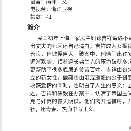
语言：
简体中文
电视台：
浙江卫视
集数：
41
简介
民国初年上海。家庭主妇苟吉祥遭遇不
出丈夫的死因还自己清白，吉祥成为女探
善良，但傲慢自大。破案中，他俩闹出许
逐渐默契，顶着巡长弗兰克的压力破获多
更帮助了很多底层的贫苦百姓。吉祥由丧
立的新女性，儒毅也由混混噩噩的公子哥
收获爱情的同时，也明白了人生的意义：
姓。吉祥和儒毅在办案中，认清了帝国主
克与奸商的惊天阴谋。他们离开巡捕房，
社，用青春、热血书写正义。