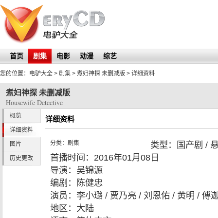
首页
剧集
电影
动漫
综艺
您的位置：
电驴大全
> 剧集 >
煮妇神探 未删减版
> 详细资料
煮妇神探 未删减版
Housewife Detective
概览
详细资料
详细资料
分类：
剧集
类型：
国产剧 / 
图片
首播时间：
2016年01月08日
历史更改
导演：
吴锦源
编剧：
陈健忠
演员：
李小璐 / 贾乃亮 / 刘恩佑 / 黄明 / 傅
地区：
大陆