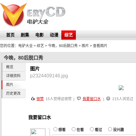
首页
剧集
电影
动漫
综艺
您的位置：
电驴大全
> 综艺 >
今晚，80后脱口秀
>
图片
> 查看图片
今晚，80后脱口秀
概览
图片
p2324409146.jpg
详细资料
图片
历史更改
很赞
15
人觉得这很赞 |
我要留口水
|
215人浏览过
我要留口水
想看
在看
看过
没兴趣