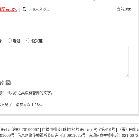
我要留口水
|
949人浏览过
当前封面
看
看过
没兴趣
“顶”、“沙发”之类没有营养的文字。
水不见了，请参考以上2条。
证 沪B2-20100067
|
广播电视节目制作经营许可证 (沪)字第416号
| （署）网出
01009号
|
信息网络传播视听节目许可证 0911625号
| 违规信息举报电话：021-60727