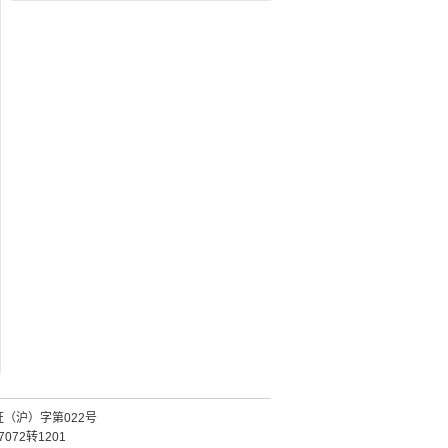
证（沪）字第022号
072转1201