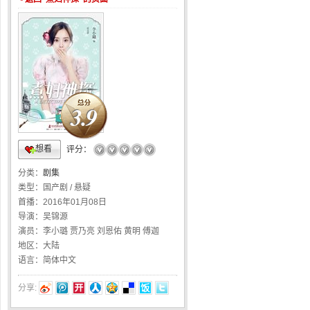
3.9
想看
☆
☆
☆
☆
☆
评分：
分类：
剧集
类型：
国产剧 / 悬疑
首播：
2016年01月08日
导演：
吴锦源
演员：
李小璐 贾乃亮 刘恩佑 黄明 傅迦
地区：
大陆
语言：
简体中文
分享: