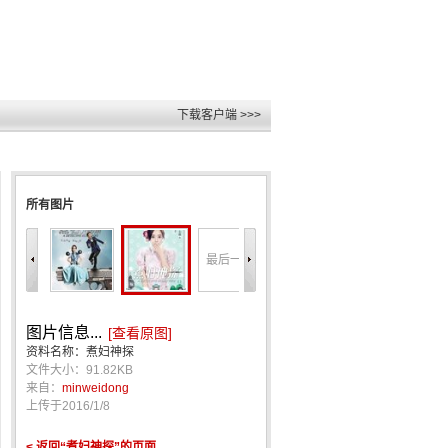
下载客户端 >>>
所有图片
最后一张
图片信息...
[查看原图]
资料名称：煮妇神探
文件大小：91.82KB
来自：
minweidong
上传于
2016/1/8
< 返回“煮妇神探”的页面