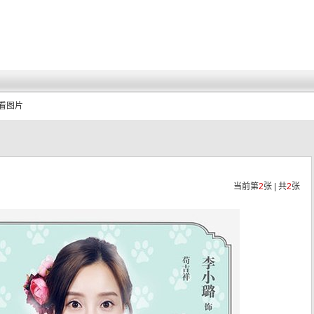
查看图片
当前第
2
张 | 共
2
张