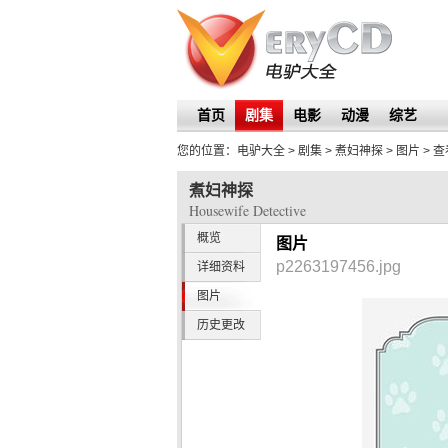
首页
剧集
电影
动漫
综艺
您的位置：
电驴大全
> 剧集 >
煮妇神探
>
图片
> 
煮妇神探
Housewife Detective
概览
图片
p2263197456.jpg
详细资料
图片
历史更改