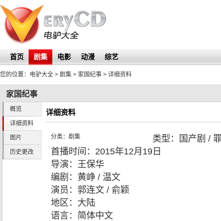
首页
剧集
电影
动漫
综艺
您的位置：
电驴大全
> 剧集 >
家国纪事
> 详细资料
家国纪事
概览
详细资料
详细资料
分类：
剧集
类型：
国产剧 / 
图片
首播时间：
2015年12月19日
历史更改
导演：
王保华
编剧：
黄峥 / 温文
演员：
郭连文 / 俞颖
地区：
大陆
语言：
简体中文