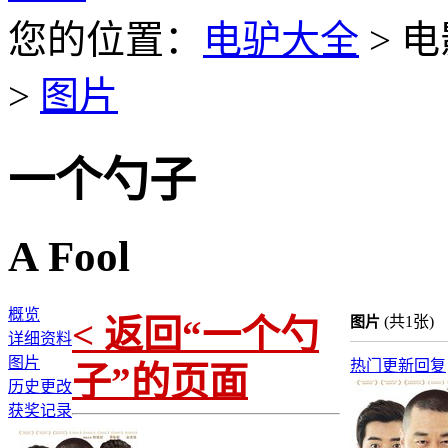
您的位置：
电驴大全
> 电
>
图片
一个勺子
A Fool
概览
< 返回“一个勺
(共1张)
图片
详细资料
图片
热门
更新
回复
子”的页面
历史更改
获奖记录