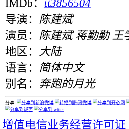
IMDb：
tt3856504
导演：
陈建斌
演员：
陈建斌 蒋勤勤 王
地区：
大陆
语言：
简体中文
别名：
奔跑的月光
分享:
增值电信业务经营许可证 沪B2