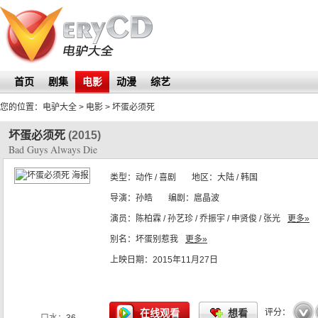
首页
剧集
电影
动漫
综艺
您的位置：
电驴大全
> 电影 >
坏蛋必须死
坏蛋必须死
(2015)
Bad Guys Always Die
类型：
动作 / 喜剧
地区：
大陆 / 韩国
IMDb号：
导演：
孙皓
tt5157018
编剧：
扈晶波
演员：
陈柏霖 / 孙艺珍 / 乔振宇 / 申贤俊 / 张光
更多»
别名：
坏蛋别惹我
更多»
上映日期：
2015年11月27日
☆
☆
☆
☆
☆
在线观看
想看
评分：