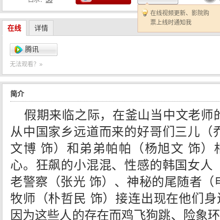
口水：
36
在线视频更新、影院购
票上线时通知我
在线
详情
腾讯
无法观看？»
简介
假期来临之际，在釜山当中文老师
从中国家乡远道而来的好哥们三儿（乔
文博 饰）和弟弟帕帕（杨旭文 饰）
心。狂飙的小混混、性感的韩国女人（
老警察（张光 饰）、神秘的尾随者（
牧师（朴哲民 饰）接连出现在他们身
因为这些人的存在而鸡飞狗跳、险象环