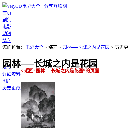
首页
剧集
电影
动漫
综艺
您的位置：
电驴大全
> 综艺 >
园林──长城之内是花园
> 历史
园林──长城之内是花园
概览
< 返回“园林──长城之内是花园”的页面
详细资料
图片
历史更改