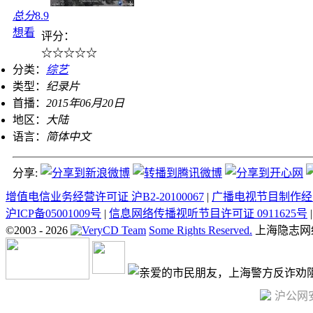
总分
8.9
想看
评分：
☆
☆
☆
☆
☆
分类：
综艺
类型：
纪录片
首播：
2015年06月20日
地区：
大陆
语言：
简体中文
分享:
增值电信业务经营许可证 沪B2-20100067
|
广播电视节目制作经营
沪ICP备05001009号
|
信息网络传播视听节目许可证 0911625号
©2003 -
2026
Some Rights Reserved.
上海隐志网
沪公网安备