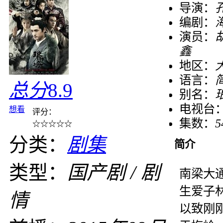
导演：
编剧：
演员：
胡
鑫
地区：
语言：
总分
8.9
别名：
电视台
想看
评分：
集数：
5
☆
☆
☆
☆
☆
分类：
剧集
简介
类型：
国产剧 / 剧
南梁大
生爱子
情
以致刚