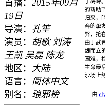
首播：
2015年09月
于梅岭
的帮助
19日
归来，
弃的挚
导演：
孔笙
弊，抢
演员：
胡歌 刘涛
由于武
魏而立
王凯 吴磊 陈龙
国难，
地区：
大陆
生命最
沙场上
语言：
简体中文
别名：
琅邪榜
由
el