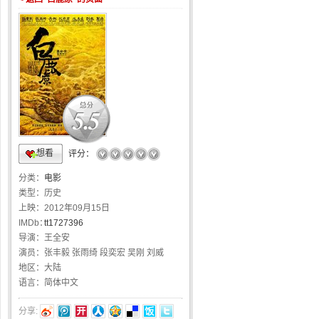
5.5
想看
☆
☆
☆
☆
☆
评分：
分类：
电影
类型：
历史
上映：
2012年09月15日
IMDb：
tt1727396
导演：
王全安
演员：
张丰毅 张雨绮 段奕宏 吴刚 刘威
地区：
大陆
语言：
简体中文
分享: