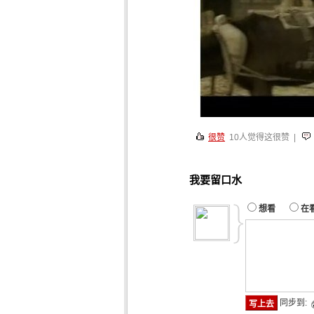
很赞
10
人觉得这很赞 |
我要留口水
想看
在
同步到: