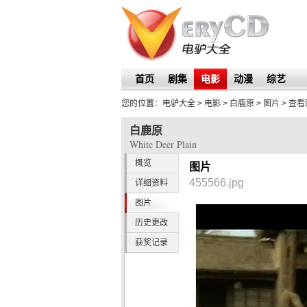
首页
剧集
电影
动漫
综艺
您的位置：
电驴大全
> 电影 >
白鹿原
>
图片
> 查
白鹿原
White Deer Plain
概览
图片
455566.jpg
详细资料
图片
历史更改
获奖记录