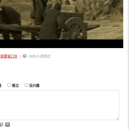
我要留口水
|
2491人浏览过
看
看过
没兴趣