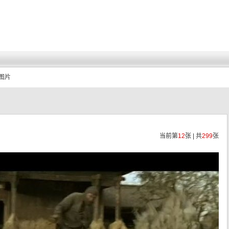
看图片
当前第
12
张 | 共
299
张