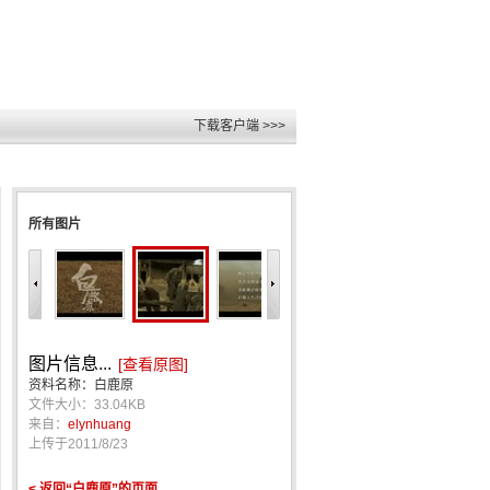
下载客户端 >>>
所有图片
图片信息...
[查看原图]
资料名称：白鹿原
文件大小：33.04KB
来自：
elynhuang
上传于
2011/8/23
< 返回“白鹿原”的页面