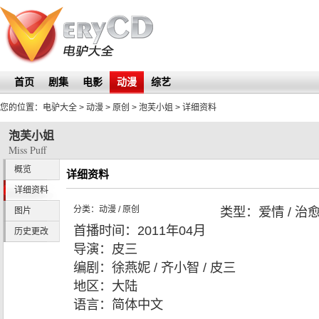
首页
剧集
电影
动漫
综艺
您的位置：
电驴大全
> 动漫 > 原创 >
泡芙小姐
> 详细资料
泡芙小姐
Miss Puff
概览
详细资料
详细资料
分类：
动漫
/
原创
类型：
爱情 / 治
图片
首播时间：
2011年04月
历史更改
导演：
皮三
编剧：
徐燕妮 / 齐小智 / 皮三
地区：
大陆
语言：
简体中文