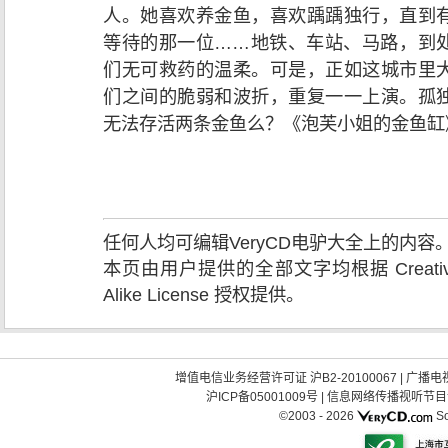
人。她喜欢养金鱼，喜欢踽踽独行，直到
等待的那一位……地铁、车站、马路，到
们无可救药的温柔。可是，正如这城市里
们之间的脆弱和波折，重复一一上演。孤
无法存活两条金鱼么？《泡芙小姐的金鱼缸
任何人均可编辑VeryCD电驴大全上的内
本页由用户提供的全部文字均根据 Creative Comm
Alike License 授权提供。
增值电信业务经营许可证 沪B2-20100067
|
广播电视
沪ICP备05001009号
|
信息网络传播视听节目许可
©2003 -
2026
So