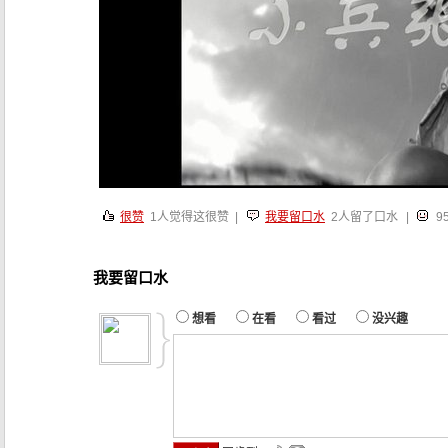
很赞
1
人觉得这很赞 |
我要留口水
2人留了口水
|
9
我要留口水
想看
在看
看过
没兴趣