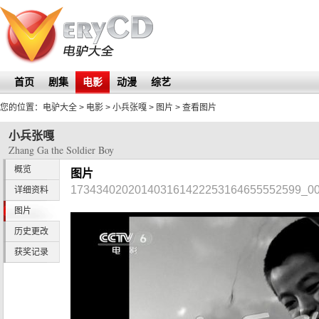
首页
剧集
电影
动漫
综艺
您的位置：
电驴大全
> 电影 >
小兵张嘎
>
图片
> 查看图片
小兵张嘎
Zhang Ga the Soldier Boy
概览
图片
173434020201403161422253164655552599_00
详细资料
图片
历史更改
获奖记录