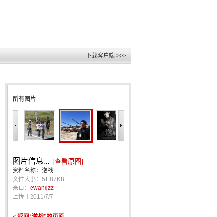
下载客户端 >>>
所有图片
图片信息...
[查看原图]
资料名称：逆战
文件大小：51.87KB
来自：
ewanqzz
上传于
2011/7/7
< 返回“逆战”的页面