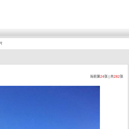
片
当前第
24
张 | 共
282
张