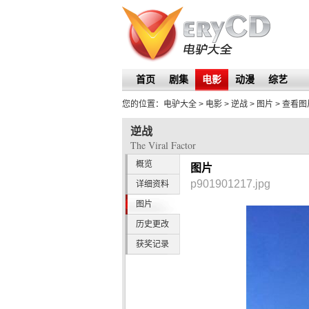
首页
剧集
电影
动漫
综艺
您的位置：
电驴大全
> 电影 >
逆战
>
图片
> 查看图
逆战
The Viral Factor
概览
图片
p901901217.jpg
详细资料
图片
历史更改
获奖记录