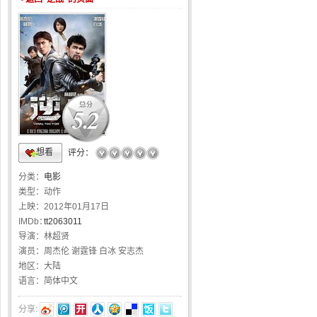
5.2
想看
☆
☆
☆
☆
☆
评分：
分类：
电影
类型：
动作
上映：
2012年01月17日
IMDb：
tt2063011
导演：
林超贤
演员：
周杰伦 谢霆锋 白冰 安志杰
地区：
大陆
语言：
简体中文
分享: