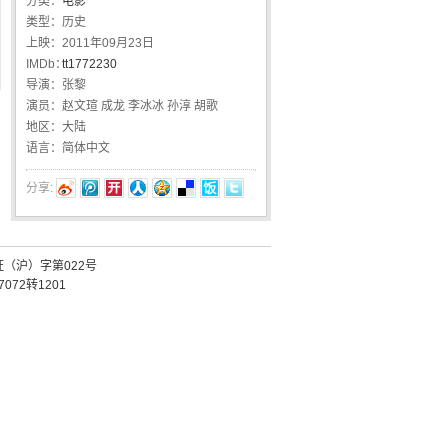
分类：
电影
类型：
历史
上映：
2011年09月23日
IMDb：
tt1772230
导演：
张黎
演员：
赵文瑄 成龙 李冰冰 孙淳 胡歌
地区：
大陆
语言：
简体中文
分享:
证（沪）字第022号
072转1201