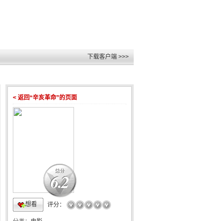
下载客户端 >>>
< 返回“辛亥革命”的页面
6.2
想看
☆
☆
☆
☆
☆
评分：