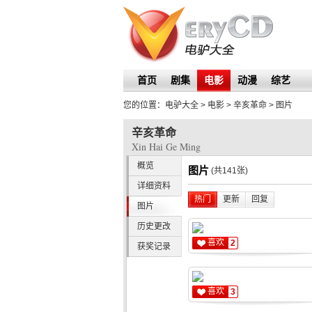
首页
剧集
电影
动漫
综艺
您的位置：
电驴大全
> 电影 >
辛亥革命
>
图片
辛亥革命
Xin Hai Ge Ming
概览
图片
(共141张)
详细资料
热门
更新
回复
图片
历史更改
喜欢
2
获奖记录
喜欢
3