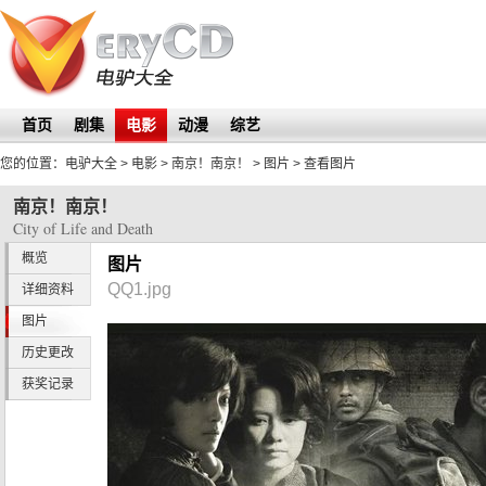
首页
剧集
电影
动漫
综艺
您的位置：
电驴大全
> 电影 >
南京！南京！
>
图片
> 查看图片
南京！南京！
City of Life and Death
概览
图片
QQ1.jpg
详细资料
图片
历史更改
获奖记录