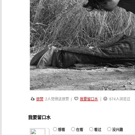
很赞
2
人觉得这很赞 |
我要留口水
|
674人浏览过
我要留口水
想看
在看
看过
没兴趣