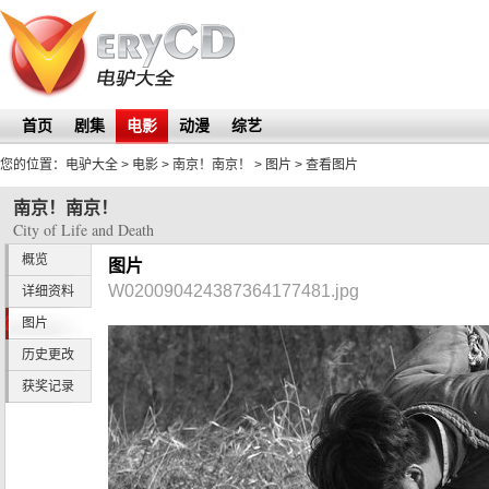
首页
剧集
电影
动漫
综艺
您的位置：
电驴大全
> 电影 >
南京！南京！
>
图片
> 查看图片
南京！南京！
City of Life and Death
概览
图片
W020090424387364177481.jpg
详细资料
图片
历史更改
获奖记录