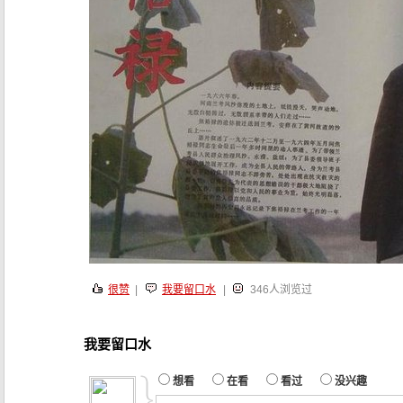
很赞
|
我要留口水
|
346人浏览过
我要留口水
想看
在看
看过
没兴趣