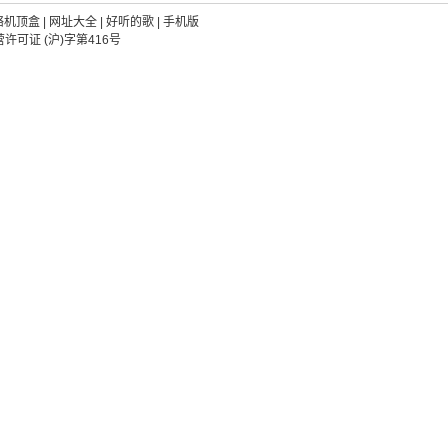
络机顶盒
|
网址大全
|
好听的歌
|
手机版
可证 (沪)字第416号