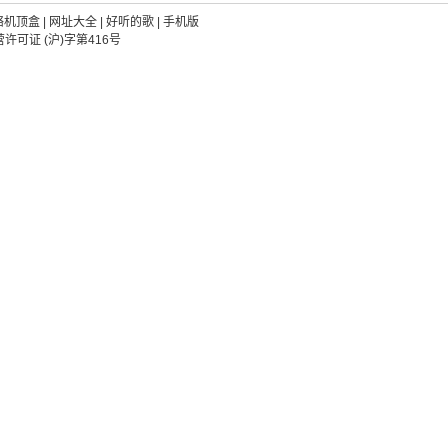
络机顶盒
|
网址大全
|
好听的歌
|
手机版
可证 (沪)字第416号